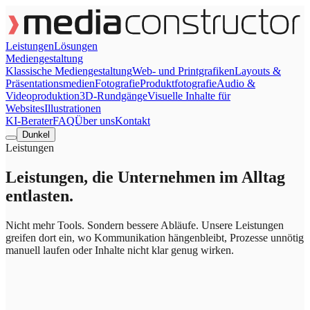
Leistungen
Lösungen
Mediengestaltung
Klassische Mediengestaltung
Web- und Printgrafiken
Layouts &
Präsentationsmedien
Fotografie
Produktfotografie
Audio &
Videoproduktion
3D-Rundgänge
Visuelle Inhalte für
Websites
Illustrationen
KI-Berater
FAQ
Über uns
Kontakt
Dunkel
Leistungen
Leistungen, die Unternehmen im Alltag
entlasten.
Nicht mehr Tools. Sondern bessere Abläufe. Unsere Leistungen
greifen dort ein, wo Kommunikation hängenbleibt, Prozesse unnötig
manuell laufen oder Inhalte nicht klar genug wirken.