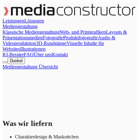
Leistungen
Lösungen
Mediengestaltung
Klassische Mediengestaltung
Web- und Printgrafiken
Layouts &
Präsentationsmedien
Fotografie
Produktfotografie
Audio &
Videoproduktion
3D-Rundgänge
Visuelle Inhalte für
Websites
Illustrationen
KI-Berater
FAQ
Über uns
Kontakt
Dunkel
Mediengestaltung Übersicht
Was wir liefern
Charakterdesign & Maskottchen