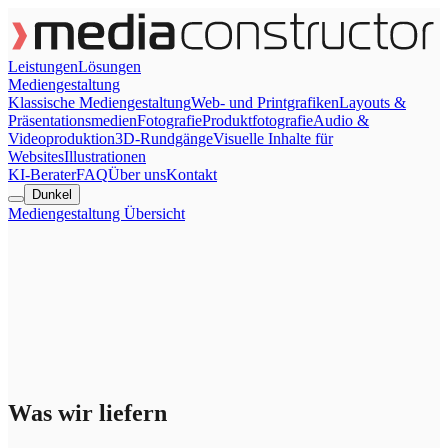
Leistungen
Lösungen
Mediengestaltung
Klassische Mediengestaltung
Web- und Printgrafiken
Layouts &
Präsentationsmedien
Fotografie
Produktfotografie
Audio &
Videoproduktion
3D-Rundgänge
Visuelle Inhalte für
Websites
Illustrationen
KI-Berater
FAQ
Über uns
Kontakt
Dunkel
Mediengestaltung Übersicht
Was wir liefern