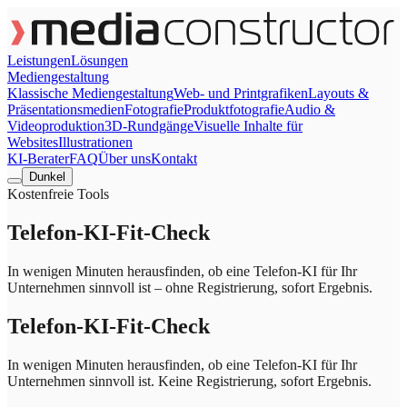
Leistungen
Lösungen
Mediengestaltung
Klassische Mediengestaltung
Web- und Printgrafiken
Layouts &
Präsentationsmedien
Fotografie
Produktfotografie
Audio &
Videoproduktion
3D-Rundgänge
Visuelle Inhalte für
Websites
Illustrationen
KI-Berater
FAQ
Über uns
Kontakt
Dunkel
Kostenfreie Tools
Telefon-KI-Fit-Check
In wenigen Minuten herausfinden, ob eine Telefon-KI für Ihr
Unternehmen sinnvoll ist – ohne Registrierung, sofort Ergebnis.
Telefon-KI-Fit-Check
In wenigen Minuten herausfinden, ob eine Telefon-KI für Ihr
Unternehmen sinnvoll ist. Keine Registrierung, sofort Ergebnis.